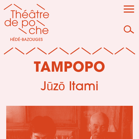
TAMPOPO
Jūzō Itami