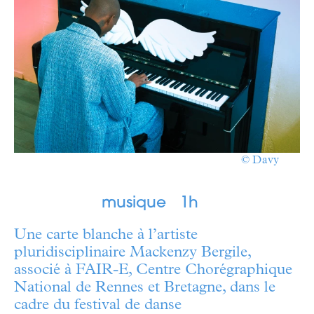
© Davy
musique
1h
Une carte blanche à l’artiste
pluridisciplinaire Mackenzy Bergile,
associé à FAIR-E, Centre Chorégraphique
National de Rennes et Bretagne, dans le
cadre du festival de danse